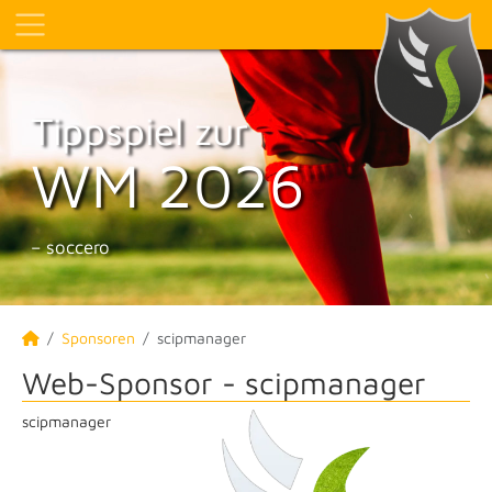
Tippspiel zur
WM 2026
– soccero
Sponsoren
scipmanager
Web-Sponsor - scipmanager
scipmanager